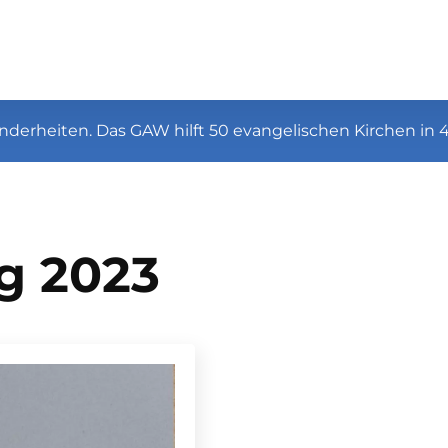
nderheiten. Das GAW hilft 50 evangelischen Kirchen in 
g 2023