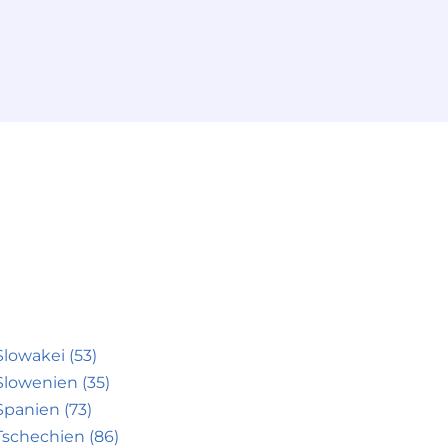
Slowakei (53)
Slowenien (35)
Spanien (73)
Tschechien (86)