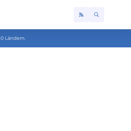
Search
for:
40 Ländern.