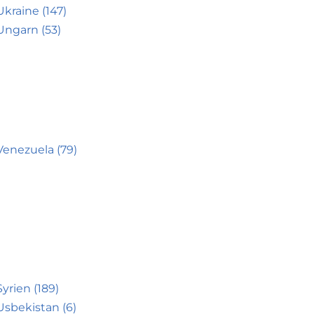
Ukraine (147)
Ungarn (53)
Venezuela (79)
Syrien (189)
Usbekistan (6)