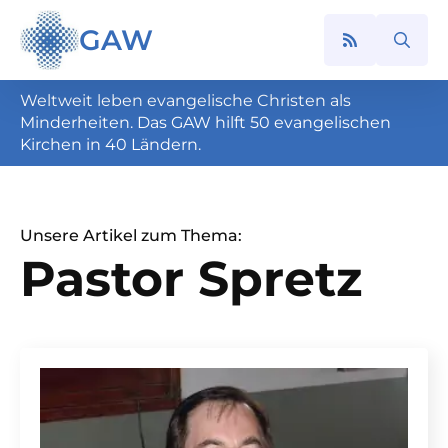
GAW
Search
for:
Weltweit leben evangelische Christen als
Minderheiten. Das GAW hilft 50 evangelischen
Kirchen in 40 Ländern.
Unsere Artikel zum Thema:
Pastor Spretz