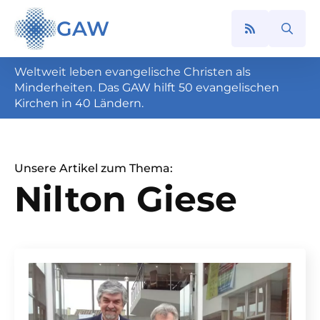
GAW
Search
for:
Weltweit leben evangelische Christen als
Minderheiten. Das GAW hilft 50 evangelischen
Kirchen in 40 Ländern.
Unsere Artikel zum Thema:
Nilton Giese