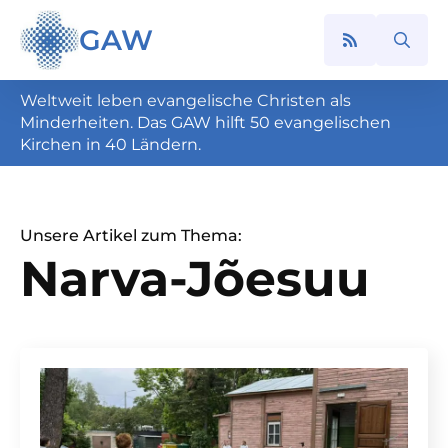
GAW
Search
for:
Weltweit leben evangelische Christen als
Minderheiten. Das GAW hilft 50 evangelischen
Kirchen in 40 Ländern.
Unsere Artikel zum Thema:
Narva-Jõesuu