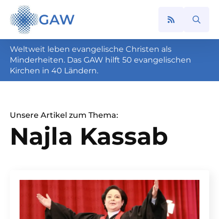
GAW
Search
for:
Weltweit leben evangelische Christen als
Minderheiten. Das GAW hilft 50 evangelischen
Kirchen in 40 Ländern.
Unsere Artikel zum Thema:
Najla Kassab