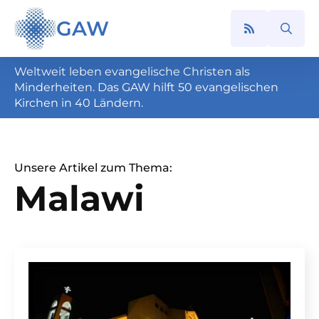
GAW
Search
for:
Weltweit leben evangelische Christen als
Minderheiten. Das GAW hilft 50 evangelischen
Kirchen in 40 Ländern.
Unsere Artikel zum Thema:
Malawi