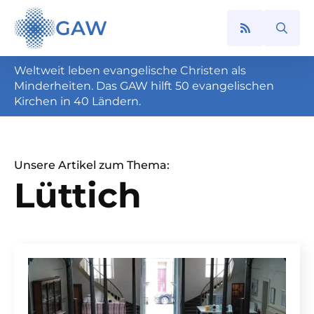
GAW
Search
for:
Weltweit leben evangelische Christen als
Minderheiten. Das GAW hilft 50 evangelischen
Kirchen in 40 Ländern.
Unsere Artikel zum Thema:
Lüttich