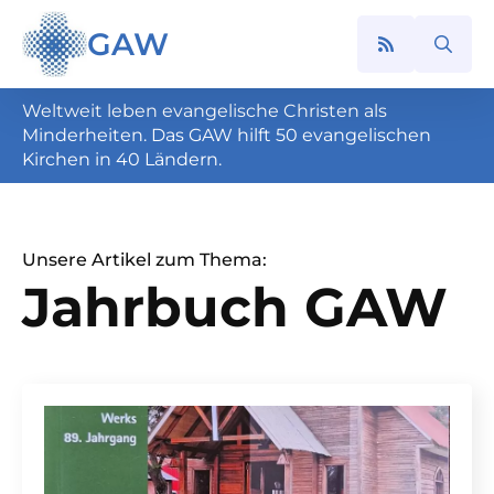
GAW
Search
for:
Weltweit leben evangelische Christen als
Minderheiten. Das GAW hilft 50 evangelischen
Kirchen in 40 Ländern.
Unsere Artikel zum Thema:
Jahrbuch GAW