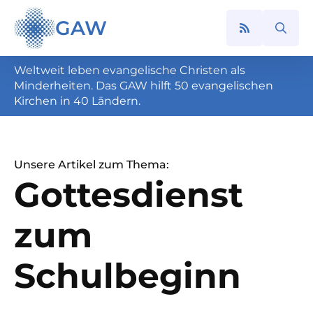
GAW
Search
for:
Weltweit leben evangelische Christen als
Minderheiten. Das GAW hilft 50 evangelischen
Kirchen in 40 Ländern.
Unsere Artikel zum Thema:
Gottesdienst
zum
Schulbeginn