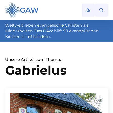
GAW
Search
for:
Weltweit leben evangelische Christen als
Minderheiten. Das GAW hilft 50 evangelischen
Kirchen in 40 Ländern.
Unsere Artikel zum Thema:
Gabrielus