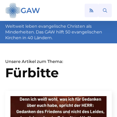
GAW
Search
for:
Weltweit leben evangelische Christen als
Minderheiten. Das GAW hilft 50 evangelischen
Kirchen in 40 Ländern.
Unsere Artikel zum Thema:
Fürbitte