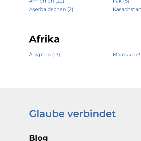
Armenien (22)
Irak (8)
Aserbaidschan (2)
Kasachstan
Afrika
Ägypten (13)
Marokko (3
Glaube verbindet
Blog