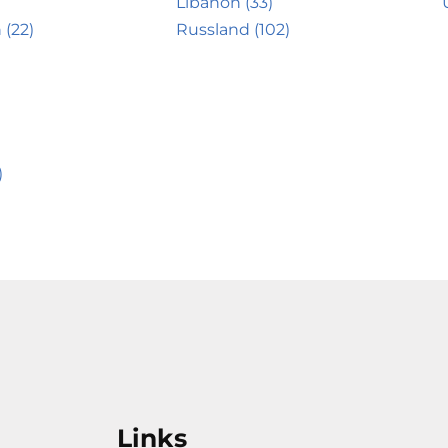
Libanon (33)
 (22)
Russland (102)
)
Links