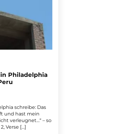
n Philadelphia
Peru
phia schreibe: Das
aft und hast mein
ht verleugnet…“ – so
, Verse […]