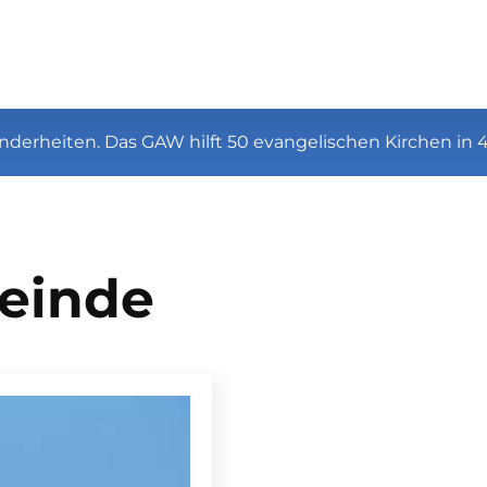
nderheiten. Das GAW hilft 50 evangelischen Kirchen in 
meinde