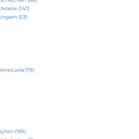
Tschechien (86)
Ukraine (147)
Ungarn (53)
Venezuela (79)
Syrien (189)