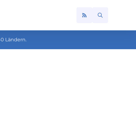
Search
for:
40 Ländern.