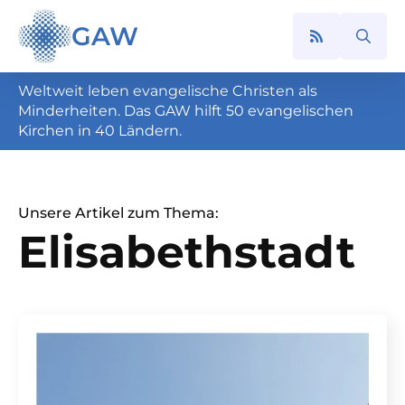
GAW
Search
for:
Weltweit leben evangelische Christen als
Minderheiten. Das GAW hilft 50 evangelischen
Kirchen in 40 Ländern.
Unsere Artikel zum Thema:
Elisabethstadt