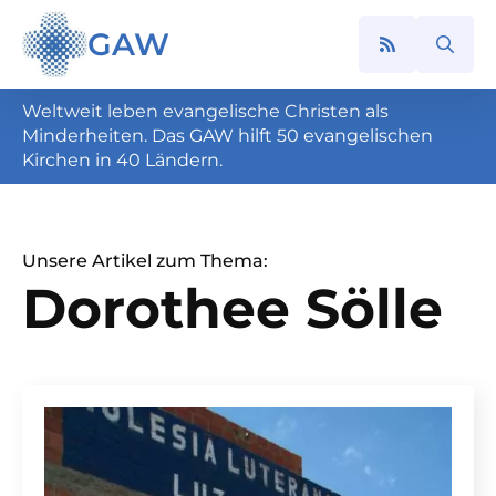
GAW
Search
for:
Weltweit leben evangelische Christen als
Minderheiten. Das GAW hilft 50 evangelischen
Kirchen in 40 Ländern.
Unsere Artikel zum Thema:
Dorothee Sölle