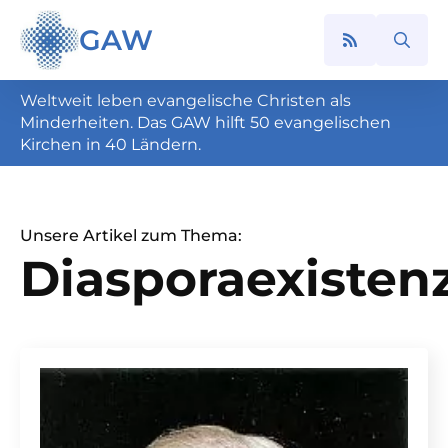
GAW
Search
for:
Weltweit leben evangelische Christen als
Minderheiten. Das GAW hilft 50 evangelischen
Kirchen in 40 Ländern.
Unsere Artikel zum Thema:
Diasporaexisten