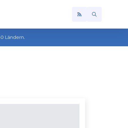
Search
for:
40 Ländern.