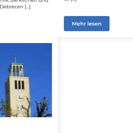
hre, die Kirchen und
n Debrecen […]
Mehr lesen