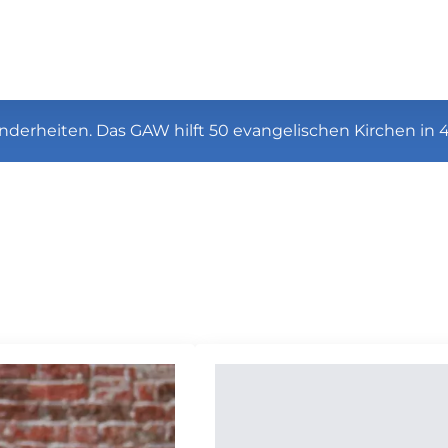
nderheiten. Das GAW hilft 50 evangelischen Kirchen in 