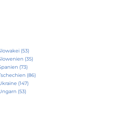
Slowakei (53)
Slowenien (35)
Spanien (73)
Tschechien (86)
Ukraine (147)
Ungarn (53)