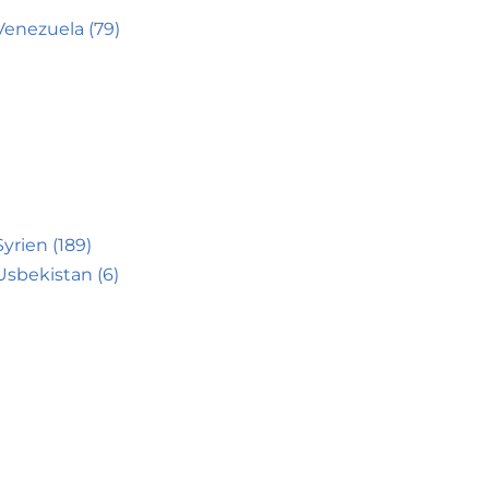
Venezuela (79)
Syrien (189)
Usbekistan (6)