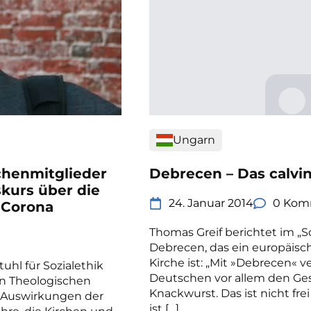
Ungarn
chenmitglieder
Debrecen – Das calvi
skurs über die
24. Januar 2014
0 Kom
 Corona
Thomas Greif berichtet im „
Debrecen, das ein europäisc
Kirche ist: „Mit »Debrecen« 
tuhl für Sozialethik
Deutschen vor allem den Ge
en Theologischen
Knackwurst. Das ist nicht fr
e Auswirkungen der
ist […]