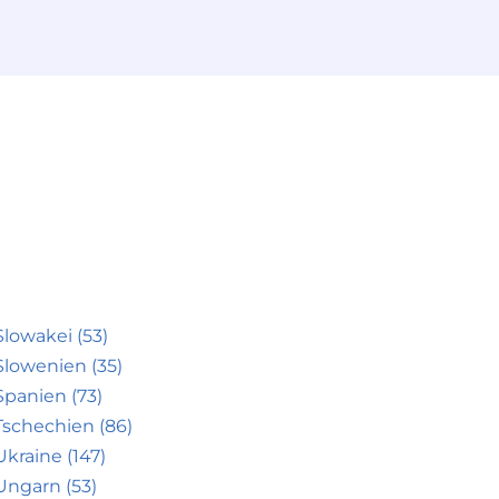
Slowakei (53)
Slowenien (35)
Spanien (73)
Tschechien (86)
Ukraine (147)
Ungarn (53)