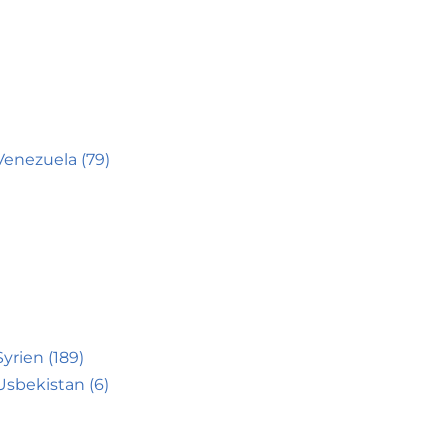
Venezuela (79)
Syrien (189)
Usbekistan (6)