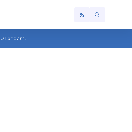
Search
for:
40 Ländern.