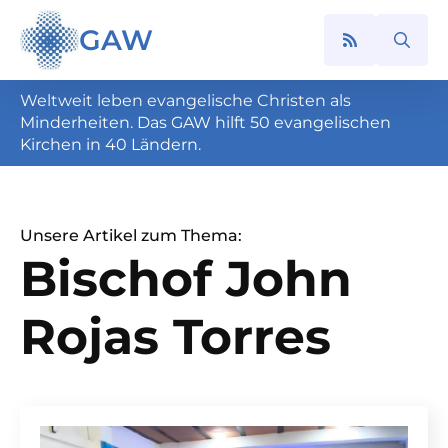
GAW
Search
for:
Weltweit leben evangelische Christen als
Minderheiten. Das GAW hilft 50 evangelischen
Kirchen in 40 Ländern.
Unsere Artikel zum Thema:
Bischof John
Rojas Torres