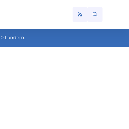
Search
for:
40 Ländern.