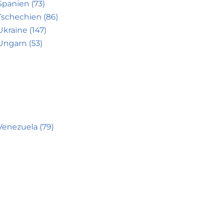
Spanien (73)
Tschechien (86)
Ukraine (147)
Ungarn (53)
Venezuela (79)