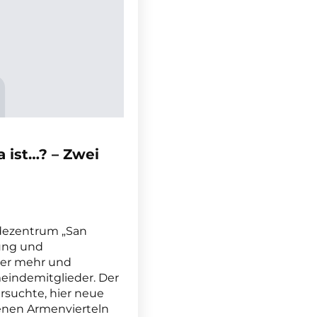
 ist…? – Zwei
ndezentrum „San
nung und
rrer mehr und
eindemitglieder. Der
rsuchte, hier neue
nen Armenvierteln