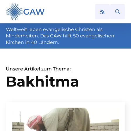
GAW
Search
for:
Weltweit leben evangelische Christen als
Minderheiten. Das GAW hilft 50 evangelischen
Kirchen in 40 Ländern.
Unsere Artikel zum Thema:
Bakhitma